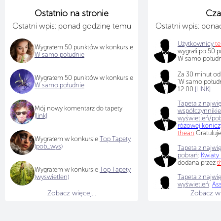
Ostatnio na stronie
Cza
Ostatni wpis: ponad godzinę temu
Ostatni wpis: pon
Użytkownicy
t
Wygrałem 50 punktów w konkursie
wygrałi po 50 
W samo południe
W samo południ
Za 30 minut od
Wygrałem 50 punktów w konkursie
'W samo połudn
W samo południe
12:00
[LINK]
Tapeta z najwi
Mój nowy komentarz do tapety
współczynniki
[link]
wyświetleń/po
różowej konic
thean
Gratuluj
Wygrałem w konkursie
Top Tapety
(pob_wys)
Tapeta z najwię
pobrań
:
Kwiaty
dodana przez
t
Wygrałem w konkursie
Top Tapety
(wyswietlen)
Tapeta z najwię
wyświetleń
:
As
Kefalonia w Gre
Zobacz więcej...
Zobacz wię
Malgosia16
Gra