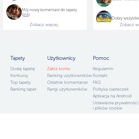
Mój nowy komentarz do tapety
[link]
Dobry wszystk
Zobacz więcej...
Zobacz wię
Tapety
Użytkownicy
Pomoc
Dodaj tapetę
Załóż konto
Regulamin
Konkursy
Ranking użytkowników
Kontakt
Top tapety
Ostatnie komentarze
FAQ
Ranking tapet
Rangi użytkowników
Polityka ciasteczek
Aplikacja na Android
Ustawienia prywatności
i plików cookie