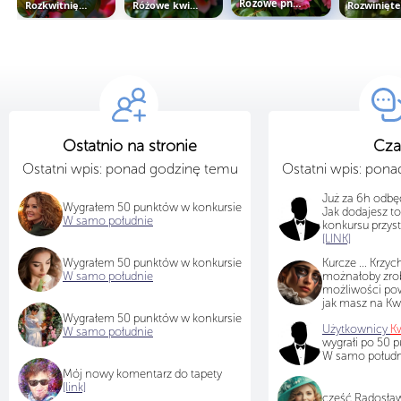
Rozkwitnięte czerwone kamelie w...
Różowe kwiaty kamelii i liście na...
Różowe pnące róże z listkami
Ostatnio na stronie
Cza
Ostatni wpis: ponad godzinę temu
Ostatni wpis: pon
Już za 6h odbę
Wygrałem 50 punktów w konkursie
Jak dodajesz to 
W samo południe
konkursu przys
[LINK]
Wygrałem 50 punktów w konkursie
Kurcze ... Krzych
W samo południe
możnałoby zrob
możliwości pow
jak masz na Kwi
Wygrałem 50 punktów w konkursie
Użytkownicy
Kw
W samo południe
wygrałi po 50 
W samo południ
Mój nowy komentarz do tapety
[link]
cześć Radosławi