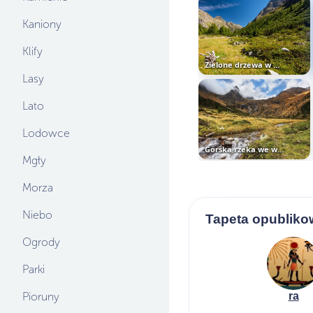
Kaniony
Klify
Zielone drzewa w dolinie na tle...
Lasy
Lato
Lodowce
Górska rzeka we włoskiej...
Mgły
Morza
Niebo
Tapeta opubliko
Ogrody
Parki
Pioruny
ra