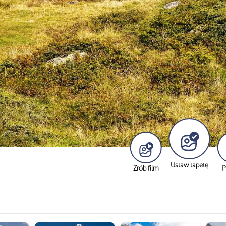
Ustaw tapetę
Zrób film
P