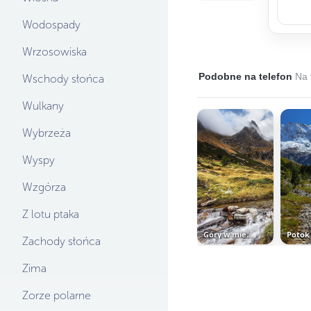
Wodospady
Wrzosowiska
Podobne na telefon
Na 
Wschody słońca
Wulkany
Wybrzeża
Wyspy
Wzgórza
Z lotu ptaka
Góry w miejscowości Vione
Zachody słońca
Zima
Zorze polarne