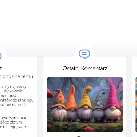
t
Ostatni Komentarz
ad godzinę temu
eramy najlepszy
, użytkownik
omentarza
unktów do rankingu,
ostanie nagrodę
nowu wyróżniać
żółto złotym
je mi tego, wam