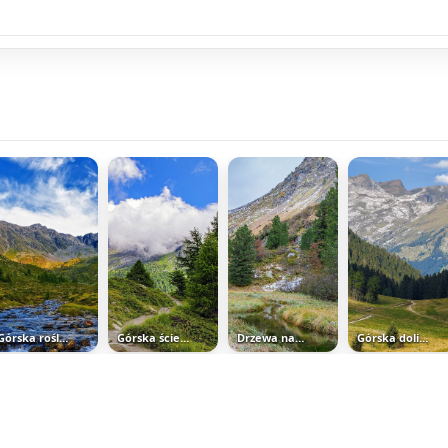
Górska roślinność nad kamienistą...
Górska ścieżka
Drzewa nad górską rzeką
Górska dolina