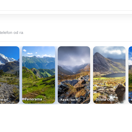
telefon od ra
Kępki suchej trawy na skałach w...
Potok w górskiej dolinie
Panorama gór Kaukazu
Dolina Ogwen Valley i szczyt...