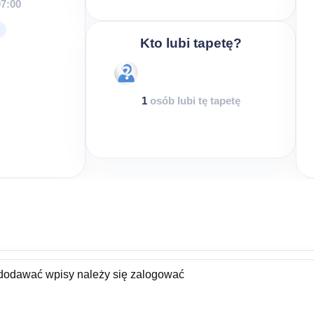
07:00
Kto lubi tapetę?
1
osób lubi tę tapetę