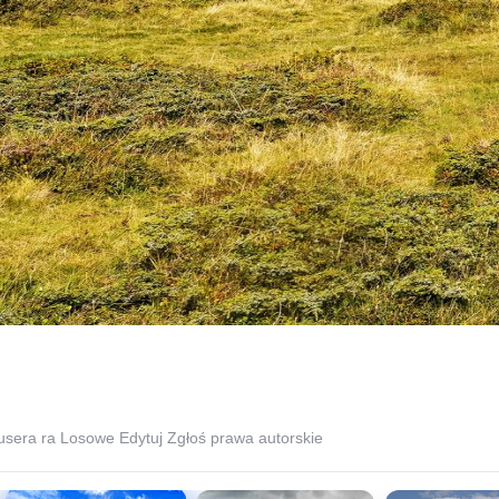
usera ra
Losowe
Edytuj
Zgłoś prawa autorskie