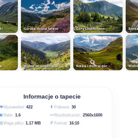
Domy w dolinie Stryn w Norwegii
Górska dolina latem
Góry Churfirsten
Droga na wzgórzach i dolina...
Widok ze wzgórza na drogę w...
Rzeka i dom w górskiej dolinie
Informacje o tapecie
👁
⬇
Wyświetleń:
422
Pobrano:
30
▣
▭
Ratio:
1.6
Rozdzielczość:
2560x1600
▤
#
Waga pliku:
1.17 MB
Format:
16:10