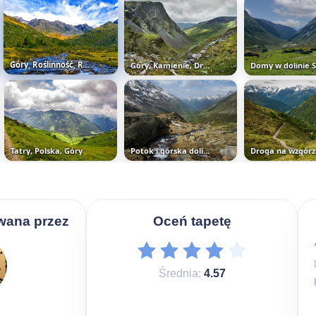
Góry, Roślinność, Rzeka, Kamienie...
Góry, Kamienie, Droga, Chmury
Tatry, Polska, Góry
Potok i górska dolina
wana przez
Oceń tapetę
Średnia:
4.57