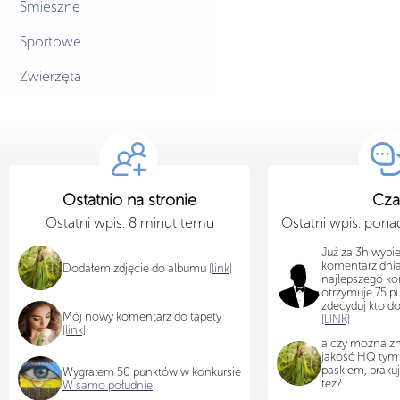
Śmieszne
Sportowe
Zwierzęta
Ostatnio na stronie
Cza
Ostatni wpis: 8 minut temu
Ostatni wpis: pon
Już za 3h wybi
komentarz dnia
Dodałem zdjęcie do albumu
[link]
najlepszego k
otrzymuje 75 p
zdecyduj kto d
Mój nowy komentarz do tapety
[LINK]
[link]
a czy można z
jakość HQ tym 
paskiem, braku
Wygrałem 50 punktów w konkursie
też?
W samo południe