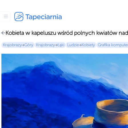
Kobieta w kapeluszu wśród polnych kwiatów nad 
Krajobrazy
Góry
Krajobrazy
Łąki
Ludzie
Kobiety
Grafika komput