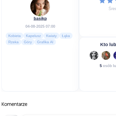
Śre
basikp
04-08-2025 07:00
Kobieta
Kapelusz
Kwiaty
Łąka
Rzeka
Góry
Grafika AI
Kto lub
5
osób lu
Komentarze