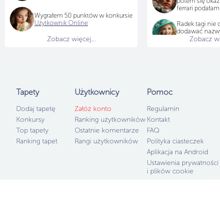
potem się okazu
ferrari podałam
Wygrałem 50 punktów w konkursie
Użytkownik Online
Radek tagi nie 
dodawać nazwy,
Zobacz więcej...
Zobacz wię
bo po świecie 
Tapety
Użytkownicy
Pomoc
Dodaj tapetę
Załóż konto
Regulamin
Konkursy
Ranking użytkowników
Kontakt
Top tapety
Ostatnie komentarze
FAQ
Ranking tapet
Rangi użytkowników
Polityka ciasteczek
Aplikacja na Android
Ustawienia prywatności
i plików cookie