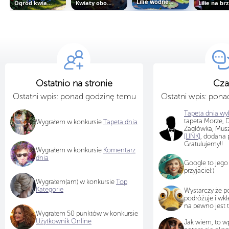
Ogród kwiatowy na brzegu jeziora
Kwiaty obok strumienia i tęcza nad...
Lilie wodne na rzece i góry w...
Lil
Ostatnio na stronie
Cza
Ostatni wpis: ponad godzinę temu
Ostatni wpis: pon
Tapeta dnia wyb
tapeta Morze, D
Wygrałem w konkursie
Tapeta dnia
Żaglówka, Musz
[LINK]
, dodana 
Gratulujemy!!
Wygrałem w konkursie
Komentarz
dnia
Google to jego
przyjaciel:)
Wygrałem(am) w konkursie
Top
Kategorie
Wystarczy że
podróżuje i wkl
na pewno jest 
Wygrałem 50 punktów w konkursie
Użytkownik Online
Jak wiem, to wpi