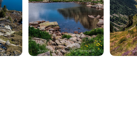
lla
Jezioro Lake Pessons w Pirenejach
Gór