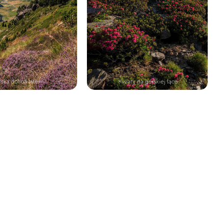
ska dolina latem
Kwiaty na górskiej łące