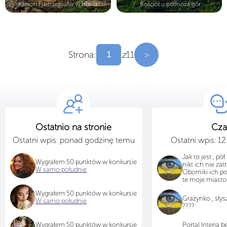
Kanion Fjadrargljufur w Islandii
Kościół u podnóża gór
Strona:
z
11
>
Ostatnio na stronie
Cza
Ostatni wpis: ponad godzinę temu
Ostatni wpis: 1
Jak to jest , pół
Wygrałem 50 punktów w konkursie
nikt ich nie zat
W samo południe
Oborniki ich p
te moje miasto j
Wygrałem 50 punktów w konkursie
Grażynko , sły
W samo południe
????
Wygrałem 50 punktów w konkursie
Portal Interia 