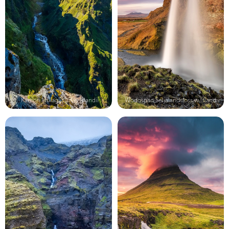
Kanion Mulagljufur w Islandii
Wodospad Seljalandsfoss w Islandii