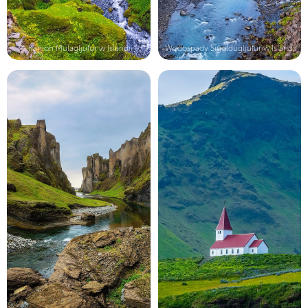
Kanion Mulagljufur w Islandii
Wodospady Sigoldugljufur w Islandii