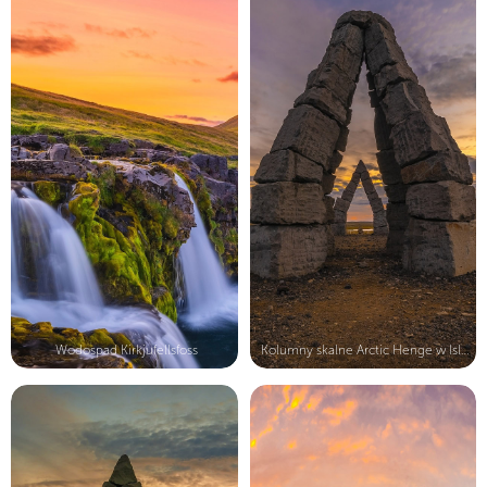
Wodospad Kirkjufellsfoss
Kolumny skalne Arctic Henge w Islan...