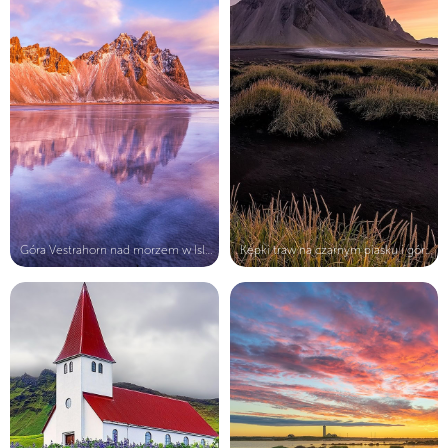
Góra Vestrahorn nad morzem w Island...
Kępki traw na czarnym piasku i góra...