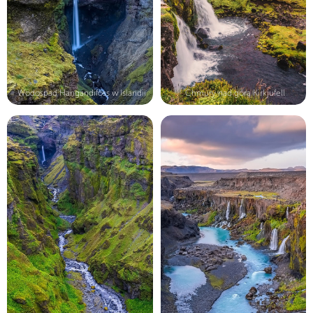
Wodospad Hangandifoss w Islandii
Chmury nad górą Kirkjufell