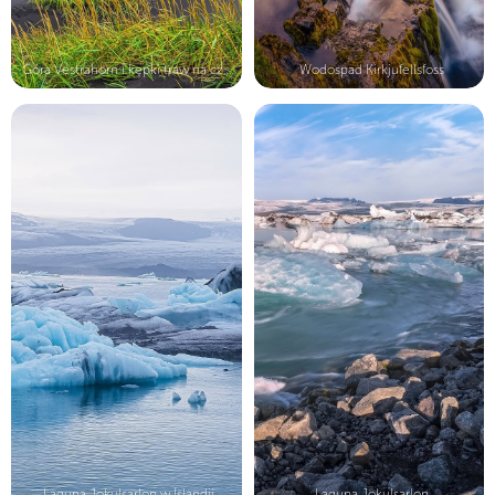
Góra Vestrahorn i kępki traw na cza...
Wodospad Kirkjufellsfoss
Laguna Jokulsarlon w Islandii
Laguna Jokulsarlon