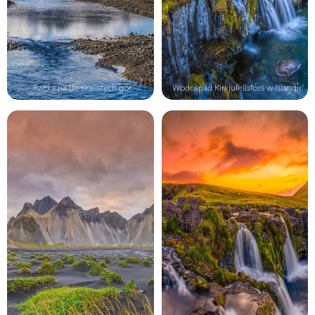
Rzeka na tle skalistych gór
Wodospad Kirkjufellsfoss w Islandii