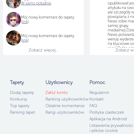
W samo południe
opublikował je
artykułu na swo
ale szczegóły te
powiązana z ni
Mój nowy komentarz do tapety
News (obie mark
[link]
samej grupy
medialnej).Dzi
News potwierdz
Mój nowy komentarz do tapety
wersję wydarze
[link]
na kluczowe szc
akcji":Próba pr
Zobacz więcej...
Zobacz wię
Portal podkreśla
bezczelnie prób
ofiar. Twierdzi
podwózki do Ni
kukurydzy bruta
kluczyki i ucie
reakcja i posiłk
Tapety
Użytkownicy
Pomoc
zorientowali się
fikcja mająca 
Dodaj tapetę
Załóż konto
Regulamin
ludźmi, natych
dodatkowe, mo
Konkursy
Ranking użytkowników
Kontakt
Komendy Miejski
Top tapety
Ostatnie komentarze
FAQ
Poznaniu.Pełen
Media zaznacza
Ranking tapet
Rangi użytkowników
Polityka ciasteczek
zakończyła si
Aplikacja na Android
przed północą 
mundurowych w
Ustawienia prywatności
kompletna, 9-
i plików cookie
uciekających 