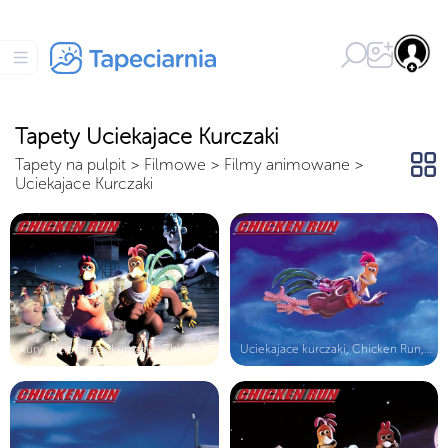
Tapety Uciekajace Kurczaki
Tapety na pulpit
>
Filmowe
>
Filmy animowane
>
Uciekajace Kurczaki
kury, Uciekające kurczaki, Chicken ...
Uciekajace kurczaki, Chicken Run, k...