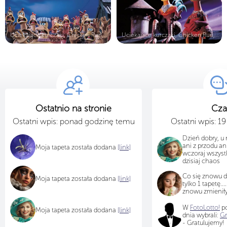
Uciekające kurczaki, Chicken Run, p...
Uciekajace kurczaki, Chicken Run, d...
Ostatnio na stronie
Cza
Ostatni wpis: ponad godzinę temu
Ostatni wpis: 1
Dzień dobry, u 
ani z przodu ani
Moja tapeta została dodana
[link]
wczoraj wszyst
dzisiaj chaos
Co się znowu d
Moja tapeta została dodana
[link]
tylko 1 tapetę....
znowu zmieniły
W
FotoLotto!
po
Moja tapeta została dodana
[link]
dnia wybrali:
Gr
- Gratulujemy!