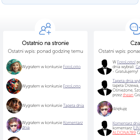
Ostatnio na stronie
Cza
Ostatni wpis: ponad godzinę temu
Ostatni wpis: pon
W
FotoLotto!
po
Wygrałem w konkursie
FotoLotto
dnia wybrali:
Gr
- Gratulujemy!
Tapeta dnia wyb
tapeta Drzewa,
Wygrałem w konkursie
FotoLotto
Ośnieżone, Sz
przez
thean
Gra
Wygrałem w konkursie
Tapeta dnia
dziękuję
Wygrałem w konkursie
Komentarz
Komentarz dnia
dnia
komentarz
[LIN
ALDONA789
Gr