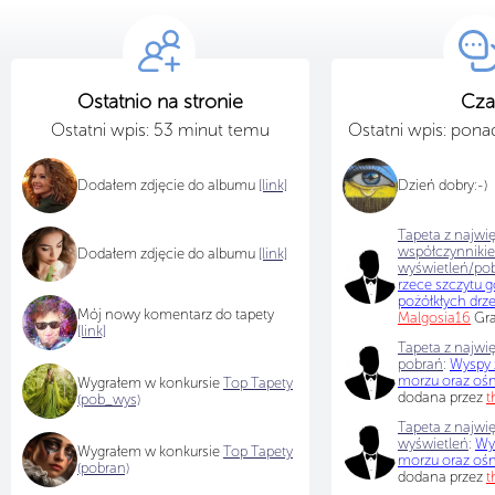
Ostatnio na stronie
Cza
Ostatni wpis: 53 minut temu
Ostatni wpis: pon
Dodałem zdjęcie do albumu
[link]
Dzień dobry:-)
Tapeta z najwi
współczynniki
Dodałem zdjęcie do albumu
[link]
wyświetleń/po
rzece szczytu g
pożółkłych drz
Mój nowy komentarz do tapety
Malgosia16
Gra
[link]
Tapeta z najwię
pobrań
:
Wyspy 
morzu oraz ośn
Wygrałem w konkursie
Top Tapety
dodana przez
t
(pob_wys)
Tapeta z najwię
wyświetleń
:
Wy
Wygrałem w konkursie
Top Tapety
morzu oraz ośn
(pobran)
dodana przez
t