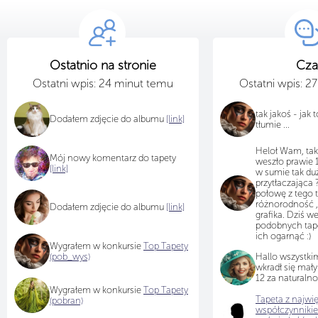
Ostatnio na stronie
Cza
Ostatni wpis: 24 minut temu
Ostatni wpis: 2
tak jakoś - jak 
Dodałem zdjęcie do albumu
[link]
tłumie ...
Heloł Wam, tak 
Mój nowy komentarz do tapety
weszło prawie 1
[link]
w sumie tak duż
przytłaczająca 
połowę z tego t
różnorodność , b
Dodałem zdjęcie do albumu
[link]
grafika. Dziś we
podobnych tape
ich ogarnąć :)
Wygrałem w konkursie
Top Tapety
(pob_wys)
Hallo wszystkim
wkradł się mały
12 za naturalno
Wygrałem w konkursie
Top Tapety
Tapeta z najwi
(pobran)
współczynniki