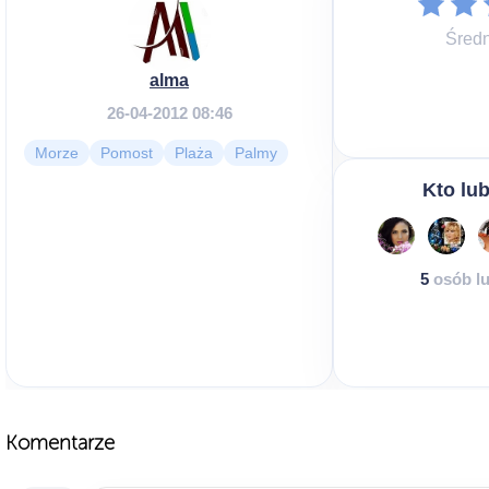
Średn
alma
26-04-2012 08:46
Morze
Pomost
Plaża
Palmy
Kto lub
5
osób lu
Komentarze