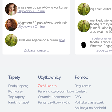
Wygrałem 50 punktów w konkursie
idę spać, dobre
Użytkownik Online
nie, kiedy otwi
Wygrałem 50 punktów w konkursie
tapetę tam był
Użytkownik Online
jakośći i albo b
albo właśnie żó
Tapeta dnia wyb
Dodałem zdjęcie do albumu
[link]
tapeta Bibliotek
Wnętrze, Regały
Fotel, Biurko, K
Zobacz więcej...
Zobacz wię
Schody
[LINK]
,
viola64
Gratulu
Tapety
Użytkownicy
Pomoc
Dodaj tapetę
Załóż konto
Regulamin
Konkursy
Ranking użytkowników
Kontakt
Top tapety
Ostatnie komentarze
FAQ
Ranking tapet
Rangi użytkowników
Polityka ciasteczek
Aplikacja na Android