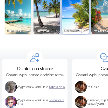
Palma na plaży i pomost nad morzem
Palmy nad brzegiem morza
Plaża w tropikach
Ostatnio na stronie
Cza
Ostatni wpis: ponad godzinę temu
Ostatni wpis: pon
Wygrałem w konkursie
Tapeta dnia
Pa Gosia
Wygrałem w konkursie
Komentarz
ło matko, to ja
dnia
zauważyłam :)