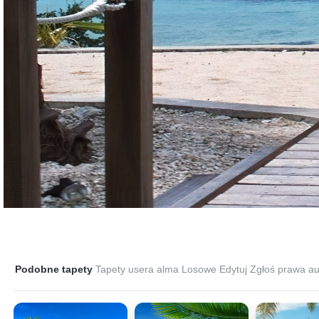
Podobne tapety
Tapety usera alma
Losowe
Edytuj
Zgłoś prawa au