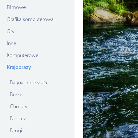
Filmowe
Grafika komputerowa
Gry
Inne
Komputerowe
Krajobrazy
Bagna i mokradła
Burze
Chmury
Deszcz
Drogi