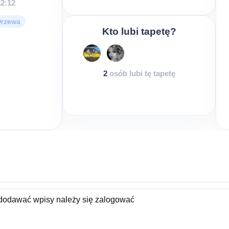
22:12
rzewa
Kto lubi tapetę?
2
osób lubi tę tapetę