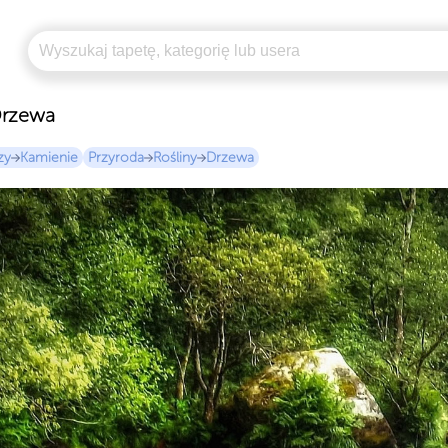
Drzewa
zy
Kamienie
Przyroda
Rośliny
Drzewa