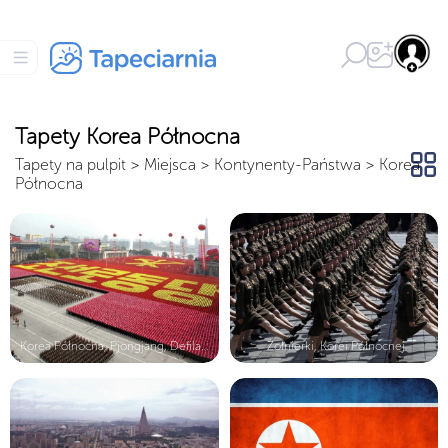
Tapety Korea Północna
Tapety na pulpit
>
Miejsca
>
Kontynenty-Państwa
>
Korea
Północna
Korea Północna, Pjongjang, Defilada...
Żołnierki, Korei Północnej