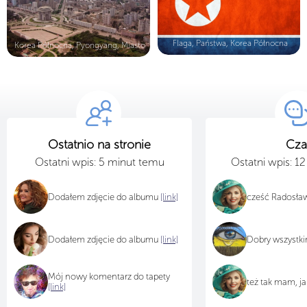
Flaga, Państwa, Korea Północna
Korea Północna, Pyongyang, Miasto
Ostatnio na stronie
Cza
Ostatni wpis: 5 minut temu
Ostatni wpis: 1
Dodałem zdjęcie do albumu
[link]
cześć Radosławi
Dodałem zdjęcie do albumu
[link]
Dobry wszystk
Mój nowy komentarz do tapety
też tak mam, ja
[link]