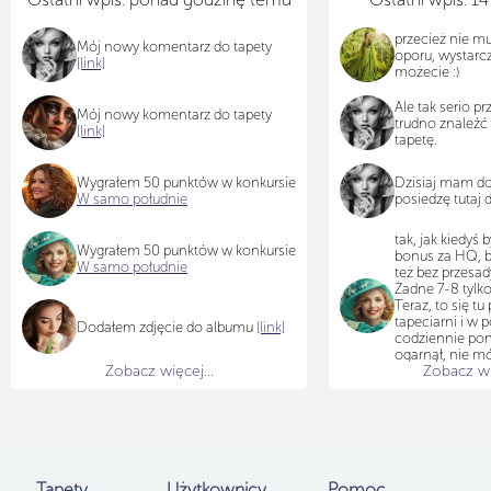
przecież nie m
Mój nowy komentarz do tapety
oporu, wystarcz
[link]
możecie :)
Ale tak serio pr
Mój nowy komentarz do tapety
trudno znaleźć 
[link]
tapetę.
Wygrałem 50 punktów w konkursie
Dzisiaj mam do
W samo południe
posiedzę tutaj d
tak, jak kiedyś b
Wygrałem 50 punktów w konkursie
bonus za HQ, b
W samo południe
też bez przesa
Żadne 7-8 tylko
Teraz, to się t
tapeciarni i w 
Dodałem zdjęcie do albumu
[link]
codziennie pon
ogarnął, nie 
Zobacz więcej...
Zobacz wię
pracy Admina
:)
Tapety
Użytkownicy
Pomoc