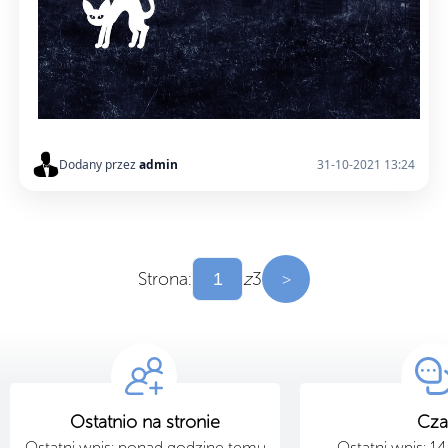
Dodany przez
admin
31-10-2021 13:24
Strona:
z
3
>
Ostatnio na stronie
Cza
Ostatni wpis: ponad godzinę temu
Ostatni wpis: 1