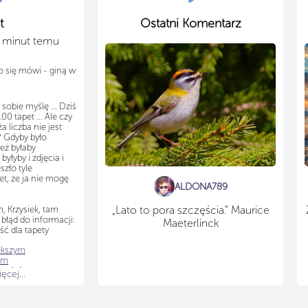
t
Ostatni Komentarz
3 minut temu
to się mówi - giną w
sobie myślę ... Dziś
00 tapet ... Ale czy
a liczba nie jest
? Gdyby było
eż byłaby
yłyby i zdjęcia i
szło tyle
t, że ja nie mogę
ALDONA789
„Lato to pora szczęścia.” Maurice
, Krzysiek, tam
 błąd do informacji:
Maeterlinck
ść dla tapety
ększym
em
brań
:
Lampart
cej...
j trawie
, dodana
tulujemy!