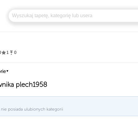
0
1
0
rie
▼
wnika plech1958
nie posiada ulubionych kategorii