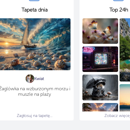
Tapeta dnia
Top 24h
Kwiat
Żaglówka na wzburzonym morzu i
muszle na plaży
Zagłosuj na tapetę...
Zobacz więcej.