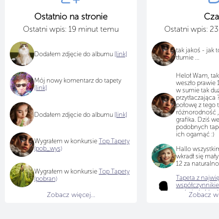
Ostatnio na stronie
Cza
Ostatni wpis: 19 minut temu
Ostatni wpis: 2
tak jakoś - jak 
Dodałem zdjęcie do albumu
[link]
tłumie ...
Heloł Wam, tak 
Mój nowy komentarz do tapety
weszło prawie 1
[link]
w sumie tak duż
przytłaczająca 
połowę z tego t
różnorodność , b
Dodałem zdjęcie do albumu
[link]
grafika. Dziś we
podobnych tape
ich ogarnąć :)
Wygrałem w konkursie
Top Tapety
(pob_wys)
Hallo wszystkim
wkradł się mały
12 za naturalno
Wygrałem w konkursie
Top Tapety
Tapeta z najwi
(pobran)
współczynniki
wyświetleń/po
Zobacz więcej...
Zobacz wię
leżący na suche
przez
thean
Gra