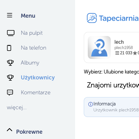
Menu
Na pulpit
lech
Na telefon
plech1958
21 033
Albumy
Wybierz: Ulubione katego
Użytkownicy
Znajomi urzytko
Komentarze
Informacja
więcej...
Urzytkownik plech1958 
Pokrewne