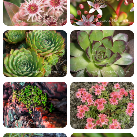
Kwiat, Rojnik, Orzęsiony
Kwiaty, Pszczoła, Makro
Rojnik, Ogrodowy, Rozeta
Rojnik, Murowy, Ogrodowy, Bylina, R...
Skała, Rojnik, Skalny
Rojnik, Kwiatki, Różowe