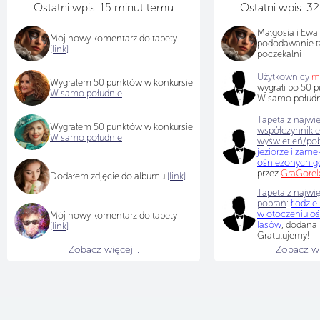
Ostatni wpis: 15 minut temu
Ostatni wpis: 3
Małgosia i Ewa
Mój nowy komentarz do tapety
pododawanie t
[link]
poczekalni
Użytkownicy
m
Wygrałem 50 punktów w konkursie
wygrałi po 50 
W samo południe
W samo południ
Tapeta z najwi
Wygrałem 50 punktów w konkursie
współczynniki
W samo południe
wyświetleń/po
jeziorze i zam
ośnieżonych gó
przez
GraGore
Dodałem zdjęcie do albumu
[link]
Tapeta z najwię
pobrań
:
Łodzie 
w otoczeniu oś
Mój nowy komentarz do tapety
lasów
, dodana
[link]
Gratulujemy!
Zobacz więcej...
Zobacz wię
Tapeta z najwię
wyświetleń
:
Brz
piaszczysta pl
słońca
, dodan
Gratulujemy!