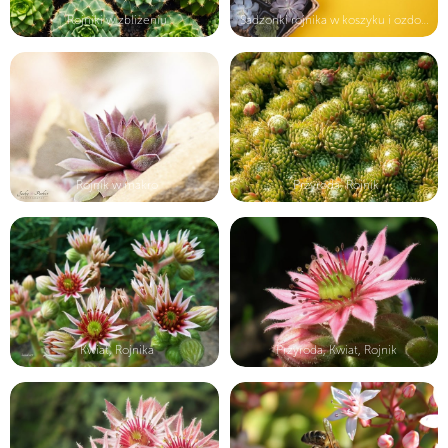
Rojniki w zbliżeniu
Sadzonki rojnika w koszyku i ozdobn...
Rojnik w makro
Przyroda, Rojnik
Kwiat, Rojnika
Przyroda, Kwiat, Rojnik