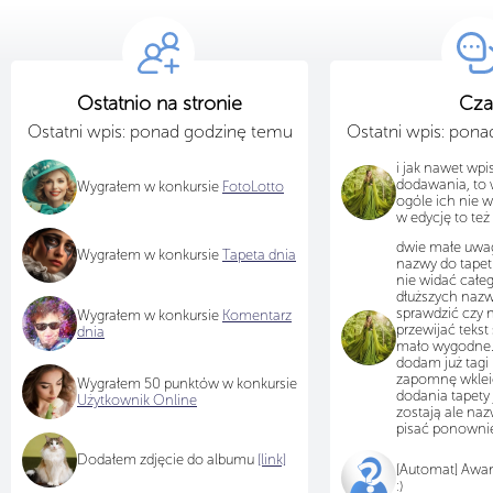
Ostatnio na stronie
Cza
Ostatni wpis: ponad godzinę temu
Ostatni wpis: pon
i jak nawet wpi
dodawania, to 
Wygrałem w konkursie
FotoLotto
ogóle ich nie w
w edycję to też 
dwie małe uwag
Wygrałem w konkursie
Tapeta dnia
nazwy do tapet 
nie widać całeg
dłuższych nazw
sprawdzić czy 
Wygrałem w konkursie
Komentarz
przewijać tekst 
dnia
mało wygodne.
dodam już tagi 
zapomnę wkleić 
Wygrałem 50 punktów w konkursie
dodania tapety j
Użytkownik Online
zostają ale naz
pisać ponowni
Dodałem zdjęcie do albumu
[link]
[Automat] Awa
:)