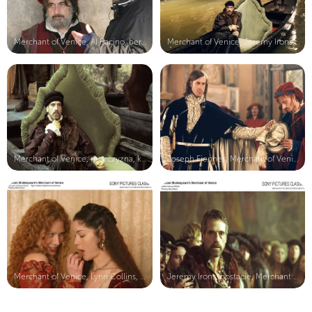
Merchant of Venice, Al Pacino, bere...
Merchant of Venice, Jeremy Irons, k...
Merchant of Venice, mężczyzna, krze...
Joseph Fiennes, Merchant of Venice,...
Merchant of Venice, Lynn Collins, H...
Jeremy Irons, postacie, Merchant of...