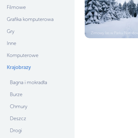
Filmowe
Grafika komputerowa
Gry
Zimowy las w Parku Narod
Inne
Komputerowe
Krajobrazy
Bagna i mokradła
Burze
Chmury
Deszcz
Drogi