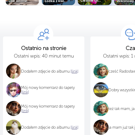
Lilie wodne przy drewnianej kładce
Łódka z kwiatami na jeziorze o...
Ciemne chmury na polem tulipanów o...
Wik
Ostatnio na stronie
Cza
Ostatni wpis: 40 minut temu
Ostatni wpis: 
Dodałem zdjęcie do albumu
[link]
cześć Radosławi
Mój nowy komentarz do tapety
Dobry wszystk
[link]
Mój nowy komentarz do tapety
też tak mam, ja
[link]
Dodałem zdjęcie do albumu
[link]
ja mam już tak 