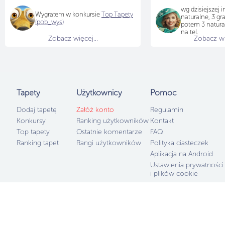
wg dzisiejszej
Wygrałem w konkursie
Top Tapety
naturalne, 3 graf
(pob_wys)
potem 3 naturaln
na tel.
Zobacz więcej...
Zobacz wię
Tapety
Użytkownicy
Pomoc
Dodaj tapetę
Załóż konto
Regulamin
Konkursy
Ranking użytkowników
Kontakt
Top tapety
Ostatnie komentarze
FAQ
Ranking tapet
Rangi użytkowników
Polityka ciasteczek
Aplikacja na Android
Ustawienia prywatności
i plików cookie