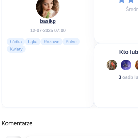
Średn
basikp
12-07-2025 07:00
Łódka
Łąka
Różowe
Polne
Kwiaty
Kto lub
3
osób lu
Komentarze