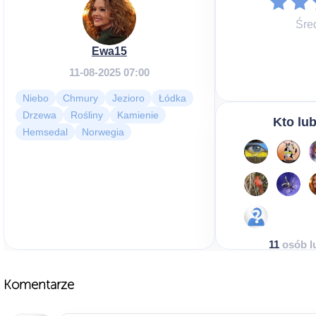
Śre
Ewa15
11-08-2025 07:00
Niebo
Chmury
Jezioro
Łódka
Drzewa
Rośliny
Kamienie
Kto lub
Hemsedal
Norwegia
11
osób lu
Komentarze