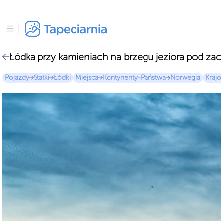
Łódka przy kamieniach na brzegu jeziora pod 
Pojazdy
Statki
Łódki
Miejsca
Kontynenty-Państwa
Norwegia
Kraj