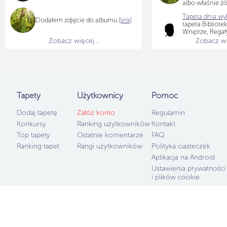
albo właśnie żó
Tapeta dnia wyb
Dodałem zdjęcie do albumu
[link]
tapeta Bibliotek
Wnętrze, Regały
Fotel, Biurko, K
Zobacz więcej...
Zobacz wię
Schody
[LINK]
,
viola64
Gratulu
Tapety
Użytkownicy
Pomoc
Dodaj tapetę
Załóż konto
Regulamin
Konkursy
Ranking użytkowników
Kontakt
Top tapety
Ostatnie komentarze
FAQ
Ranking tapet
Rangi użytkowników
Polityka ciasteczek
Aplikacja na Android
Ustawienia prywatności
i plików cookie