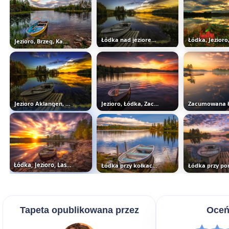
Łódka nad jeziorem i zachód słońca
Jezioro, Brzeg, Kamienie, Łódka...
Jezioro Aklangen, Zachód Słońca...
Jezioro, Łódka, Zachód Słońca
Łódka, Jezioro, Las, Chmury, Zachód...
Łódka przy kołkach nad brzegiem...
Tapeta opublikowana przez
Oceń