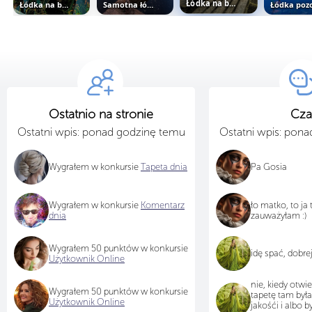
Łódka na brzegu jeziora
Samotna łódka
Łódka na brzegu jeziora
Ostatnio na stronie
Cza
Ostatni wpis: ponad godzinę temu
Ostatni wpis: pon
Wygrałem w konkursie
Tapeta dnia
Pa Gosia
Wygrałem w konkursie
Komentarz
ło matko, to ja
dnia
zauważyłam :)
Wygrałem 50 punktów w konkursie
idę spać, dobre
Użytkownik Online
nie, kiedy otwi
Wygrałem 50 punktów w konkursie
tapetę tam był
Użytkownik Online
jakośći i albo b